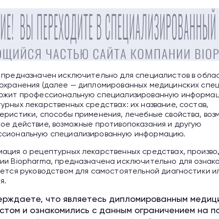
н 50 мл
Биовен 100 мл
 для инфузий 10%
раствор для инфузий 10%
 предназначен исключительно для специалистов в обла
ачестве заместительной
в качестве заместитель
охранения (далее — дипломированных медицинских спец
унотерапии
иммунотерапии
ржит профессиональную специализированную информа
 лечения и профилактики
для лечения и профилак
урных лекарственных средствах: их название, состав,
леваний, вызванных
заболеваний, вызванных
еристики, способы применения, лечебные свойства, во
териальными и вирусными
бактериальными и вирус
ое действие, возможные противопоказания и другую
екциями
инфекциями
сиональную специализированную информацию.
честве
в качестве
ация о рецептурных лекарственных средствах, произво
уномодулирующей терапии
иммуномодулирующей т
ии Biopharma, предназначена исключительно для ознак
 лечения аутоиммунных
для лечения аутоиммунн
яется руководством для самостоятельной диагностики и
олеваний
заболеваний
я.
Биовен
ерждаете, что являетесь дипломированным медиц
стом и ознакомились с данным ограничением на п