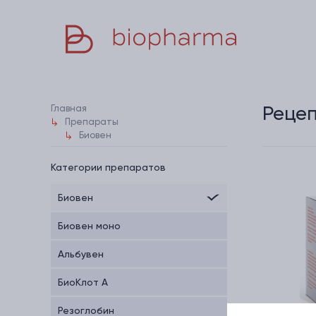
Реце
Главная
Препараты
Биовен
Категории препаратов
Биовен
Биовен моно
Альбувен
БиоКлот А
Резоглобин