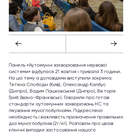
Панель «Аутоімунні захворювання нервової
системи» відбулася 21 жовтня і тривала 3 години.
На цю тему із доповідями виступили зокрема:
Тетяна Слободін (Київ), Олександр Калбус
(Дніпро), Вадим Пашковський (Дніпро), Вікторія
Гриб (Івано-Франківськ). Говорили про готові
стандарти аутоімунних захворювань НС та
лікування імуноглобулінами. Підкреслено
необхідність і важливість призначення правильних
доз імуноглобулінів (2г/кг). Розповіли про цікаві
клінічні випадки застосування нашого